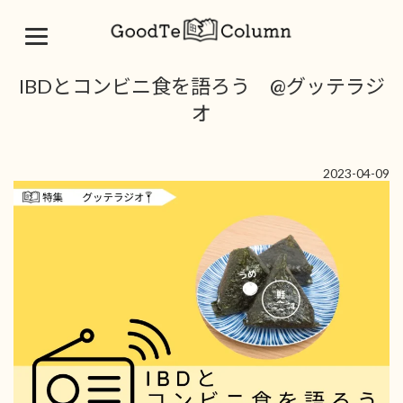
コ
ナ
IBDとコンビニ食を語ろう @グッテラジ
ン
ビ
テ
ゲ
オ
ン
ー
ツ
シ
へ
ョ
2023-04-09
ス
ン
キ
に
ッ
移
プ
動