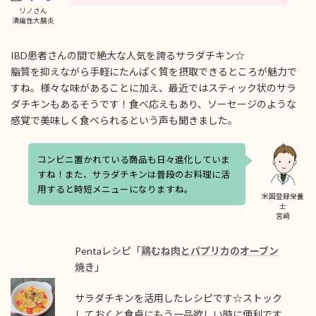
リノさん
潰瘍性大腸炎
IBD患者さんの間で絶大な人気を誇るサラダチキン☆
脂質を抑えながら手軽にたんぱく質を摂取できるところが魅力で
すね。様々な味があることに加え、最近ではスティック状のサラ
ダチキンもあるそうです！食べ応えもあり、ソーセージのような
感覚で美味しく食べられるという声も聞きました。
コンビニ置かれている商品も日々進化していま
すね！また、サラダチキンは普段のお料理に活
用すると時短メニューになりますね。
米国登録栄養
士
宮﨑
Pentaレシピ「
鶏むね肉とパプリカのオーブン
焼き
」
サラダチキンを活用したレシピです☆ストック
しておくと食卓にもう一品欲しい時に便利です