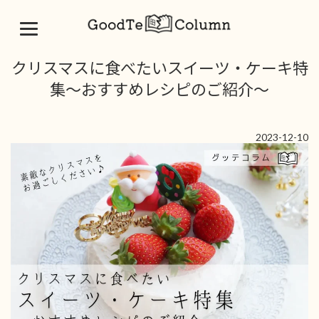
コ
ナ
クリスマスに食べたいスイーツ・ケーキ特
ン
ビ
テ
ゲ
集〜おすすめレシピのご紹介〜
ン
ー
ツ
シ
へ
ョ
2023-12-10
ス
ン
キ
に
ッ
移
プ
動