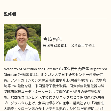
監修者
宮﨑 拓郎
米国登録栄養士｜公衆衛士学修士
Academy of Nutrition and Dietetics (米国栄養士会)所属 Registered
Dietitian (登録栄養士)。ミシガン大学日本研究センター連携研究
員。アメリカミシガン大学公衆衛生学修士(栄養科学)修了。大学病
院等での勤務を経て米国登録栄養士取得。同大学病院消化器内科
で臨床試験コーディネーターとして低FODMAP食の研究等に従
事。帰国後コロンビア大学監修クリニックなどで保険適応外栄養
プログラム立ち上げ、食事指導などに従事。講談社より「潰瘍性
大腸炎・クローン病の今すぐ使える安心レシピ 科学的根拠にもと