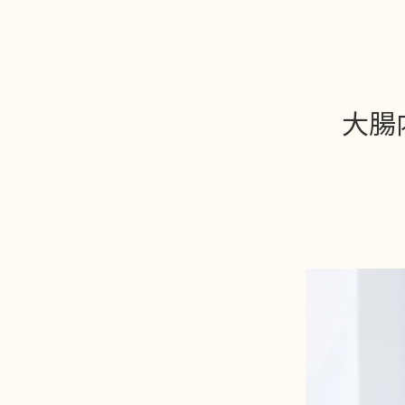
コ
ナ
ン
ビ
テ
ゲ
ン
ー
ツ
シ
大腸
へ
ョ
ス
ン
キ
に
ッ
移
プ
動