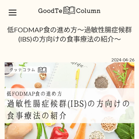
コ
ナ
低FODMAP食の進め方～過敏性腸症候群
ン
ビ
テ
ゲ
(IBS)の方向けの食事療法の紹介～
ン
ー
ツ
シ
へ
ョ
2024-04-26
ス
ン
キ
に
ッ
移
プ
動