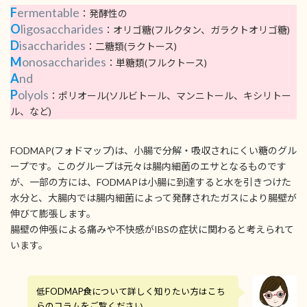
F
ermentable
：発酵性の
O
ligosaccharides
：オリゴ糖(フルクタン、ガラクトオリゴ糖)
D
isaccharides
：二糖類(ラクトース)
M
onosaccharides
：単糖類(フルクトース)
A
nd
P
olyols
：ポリオール(ソルビトール、マンニトール、キシリトー
ル、など)
FODMAP(フォドマップ)は、小腸で分解・吸収されにくい糖のグル
ープです。このグループは元々は腸内細菌のエサとなるものです
が、一部の方には、FODMAPは小腸に到達すると水を引きつけた
水分と、大腸内では腸内細菌によって発酵されたガスにより腸壁が
伸びて膨張します。
腸壁の伸張による痛みや不快感がIBSの症状に関わると考えられて
います。
低FODMAP食について詳しく知りたい方はこち
らのコラムをご覧ください。