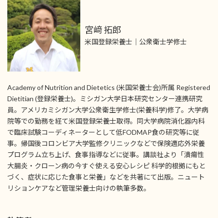
宮﨑 拓郎
米国登録栄養士｜公衆衛士学修士
Academy of Nutrition and Dietetics (米国栄養士会)所属 Registered
Dietitian (登録栄養士)。ミシガン大学日本研究センター連携研究
員。アメリカミシガン大学公衆衛生学修士(栄養科学)修了。大学病
院等での勤務を経て米国登録栄養士取得。同大学病院消化器内科
で臨床試験コーディネーターとして低FODMAP食の研究等に従
事。帰国後コロンビア大学監修クリニックなどで保険適応外栄養
プログラム立ち上げ、食事指導などに従事。講談社より「潰瘍性
大腸炎・クローン病の今すぐ使える安心レシピ 科学的根拠にもと
づく、症状に応じた食事と栄養」などを共著にて出版。ニュート
リションケアなど管理栄養士向けの執筆多数。