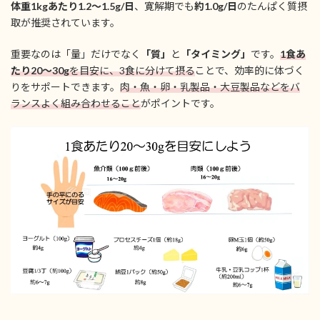
体重1kgあたり1.2〜1.5g/日
、寛解期でも
約1.0g/日
のたんぱく質摂
取が推奨されています。
重要なのは「量」だけでなく
「質」
と
「タイミング」
です。
1食あ
たり20〜30g
を目安に、3食に分けて摂る
ことで、効率的に体づく
りをサポートできます。
肉・魚・卵・乳製品・大豆製品などをバ
ランスよく組み合わせること
がポイントです。