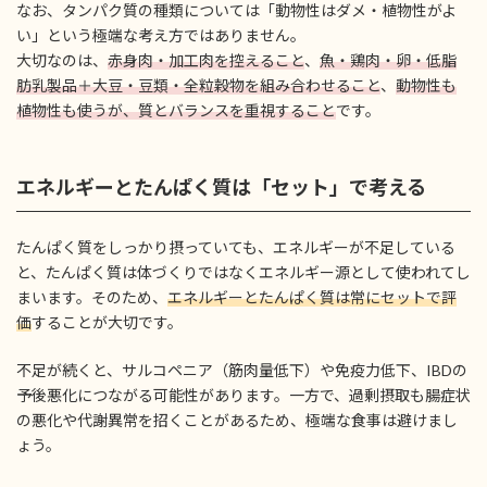
なお、タンパク質の種類については「動物性はダメ・植物性がよ
い」という極端な考え方ではありません。
大切なのは、
赤身肉・加工肉を控えること
、
魚・鶏肉・卵・低脂
肪乳製品＋大豆・豆類・全粒穀物を組み合わせること
、
動物性も
植物性も使うが、質とバランスを重視すること
です。
エネルギーとたんぱく質は「セット」で考える
たんぱく質をしっかり摂っていても、エネルギーが不足している
と、たんぱく質は体づくりではなくエネルギー源として使われてし
まいます。そのため、
エネルギーとたんぱく質は常にセットで評
価
することが大切です。
不足が続くと、サルコペニア（筋肉量低下）や免疫力低下、IBDの
予後悪化につながる可能性があります。一方で、過剰摂取も腸症状
の悪化や代謝異常を招くことがあるため、極端な食事は避けまし
ょう。