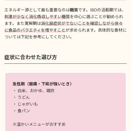
エネルギー源として最も重要なのは
糖質
です。IBDの活動期では、
刺激が少なく消化吸収しやすい糖質
を中心に選ぶことが勧められ
ます。また寛解期は
消化器症状がでないことを確認しながら徐々
に食品のバラエティを増やすこと
が求められます。具体的な食材に
ついては下記を参考にしてください。
症状に合わせた選び方
急性期（腹痛・下痢が強いとき）
・ 白米、おかゆ、雑炊
・ うどん
・ じゃがいも
・ 食パン
※温かいメニューがおすすめ