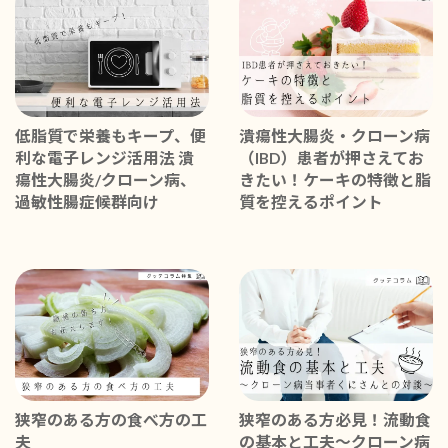
低脂質で栄養もキープ、便
潰瘍性大腸炎・クローン病
利な電子レンジ活用法 潰
（IBD）患者が押さえてお
瘍性大腸炎/クローン病、
きたい！ケーキの特徴と脂
過敏性腸症候群向け
質を控えるポイント
狭窄のある方の食べ方の工
狭窄のある方必見！流動食
夫
の基本と工夫～クローン病