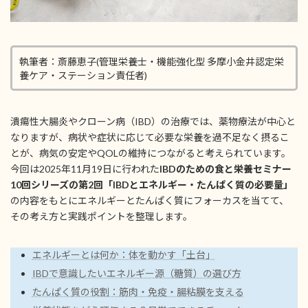
執筆者：斎藤恵子(管理栄養士・機能強化型 多摩小金井認定栄
養ケア・ステーション責任者)
潰瘍性大腸炎やクローン病（IBD）の治療では、薬物療法が中心と
なりますが、病状や症状に応じて必要な栄養を過不足なく摂るこ
とが、病気の安定やQOLの維持につながると考えられています。
今回は2025年11月19日に行われた
IBDのための食と栄養セミナー
10回シリーズの第2回「IBDとエネルギー・たんぱく質の必要量」
の内容をもとにエネルギーとたんぱく質にフォーカスを当てて、
その考え方と実践ポイントを整理します。
エネルギーとは何か：体を動かす「土台」
IBDで意識したいエネルギー源（糖質）の選び方
たんぱく質の役割：筋肉・免疫・腸粘膜を支える