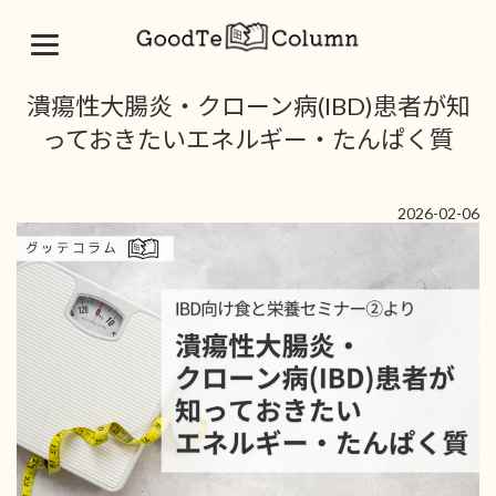
コ
ナ
潰瘍性大腸炎・クローン病(IBD)患者が知
ン
ビ
テ
ゲ
っておきたいエネルギー・たんぱく質
ン
ー
ツ
シ
へ
ョ
2026-02-06
ス
ン
キ
に
ッ
移
プ
動