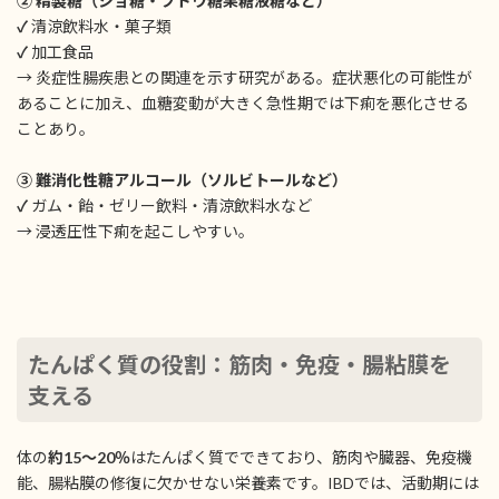
② 精製糖（ショ糖・ブドウ糖果糖液糖など）
✓
清涼飲料水・菓子類
✓
加工食品
→ 炎症性腸疾患との関連を示す研究がある。症状悪化の可能性が
あることに加え、血糖変動が大きく急性期では下痢を悪化させる
ことあり。
③ 難消化性糖アルコール（ソルビトールなど）
✓
ガム・飴・ゼリー飲料・清涼飲料水など
→ 浸透圧性下痢を起こしやすい。
たんぱく質の役割：筋肉・免疫・腸粘膜を
支える
体の
約15〜20％
はたんぱく質でできており、筋肉や臓器、免疫機
能、腸粘膜の修復に欠かせない栄養素です。IBDでは、活動期には