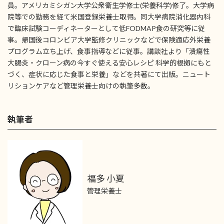
員。アメリカミシガン大学公衆衛生学修士(栄養科学)修了。大学病
院等での勤務を経て米国登録栄養士取得。同大学病院消化器内科
で臨床試験コーディネーターとして低FODMAP食の研究等に従
事。帰国後コロンビア大学監修クリニックなどで保険適応外栄養
プログラム立ち上げ、食事指導などに従事。講談社より「潰瘍性
大腸炎・クローン病の今すぐ使える安心レシピ 科学的根拠にもと
づく、症状に応じた食事と栄養」などを共著にて出版。ニュート
リションケアなど管理栄養士向けの執筆多数。
執筆者
福多 小夏
管理栄養士