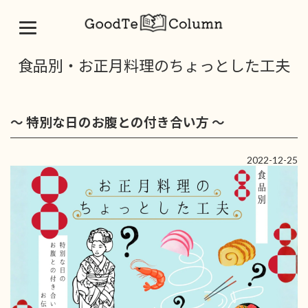
コ
ナ
食品別・お正月料理のちょっとした工夫
ン
ビ
テ
ゲ
ン
ー
ツ
シ
～ 特別な日のお腹との付き合い方 ～
へ
ョ
ス
ン
キ
に
2022-12-25
ッ
移
プ
動